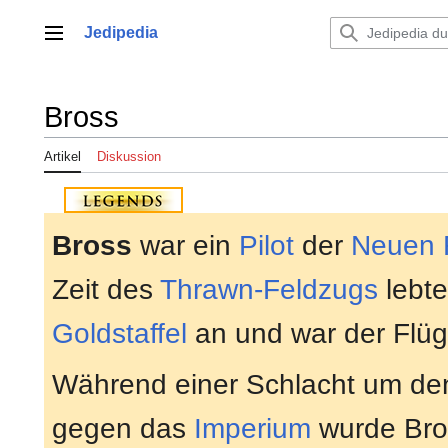
Zum
Inhalt
Jedipedia
Hauptmenü
springen
Bross
Artikel
Diskussion
Bross
war ein
Pilot
der
Neuen 
Zeit des
Thrawn-Feldzugs
lebte
Goldstaffel
an und war der Flü
Während einer Schlacht um d
gegen das
Imperium
wurde Bro