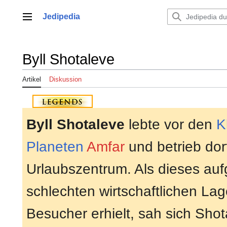
Zum
Inhalt
Jedipedia
Hauptmenü
springen
Byll Shotaleve
Artikel
Diskussion
Byll Shotaleve
lebte vor den
K
Planeten
Amfar
und betrieb dor
Urlaubszentrum. Als dieses auf
schlechten wirtschaftlichen La
Besucher erhielt, sah sich Sho