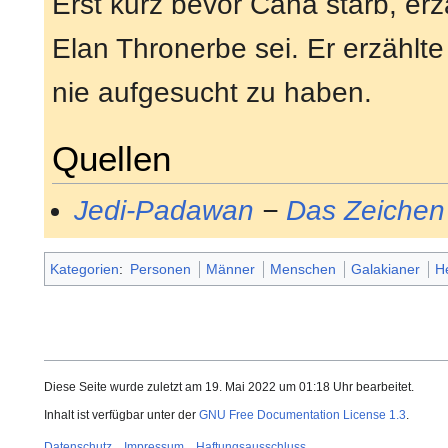
Erst kurz bevor Cana starb, erz
Elan Thronerbe sei. Er erzählte
nie aufgesucht zu haben.
Quellen
Jedi-Padawan
−
Das Zeichen
Kategorien
:
Personen
Männer
Menschen
Galakianer
H
Diese Seite wurde zuletzt am 19. Mai 2022 um 01:18 Uhr bearbeitet.
Inhalt ist verfügbar unter der
GNU Free Documentation License 1.3
.
Datenschutz
Impressum
Haftungsausschluss