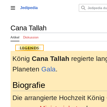
Zum
Inhalt
Jedipedia
Hauptmenü
springen
Cana Tallah
Artikel
Diskussion
König
Cana Tallah
regierte lan
Planeten
Gala
.
Biografie
Die arrangierte Hochzeit Köni