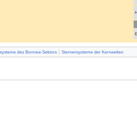
H
E
systeme des Bormea-Sektors
Sternensysteme der Kernwelten