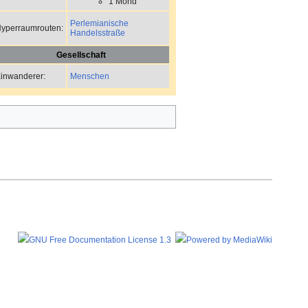
1 Mond
Perlemianische
yperraumrouten:
Handelsstraße
Gesellschaft
Menschen
inwanderer: