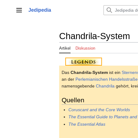
Zum
Inhalt
Jedipedia
Hauptmenü
springen
Chandrila-System
Artikel
Diskussion
Das
Chandrila-System
ist ein
Sternen
an der
Perlemianischen Handelsstraße
namensgebende
Chandrila
gehört, kr
Quellen
Coruscant and the Core Worlds
The Essential Guide to Planets an
The Essential Atlas