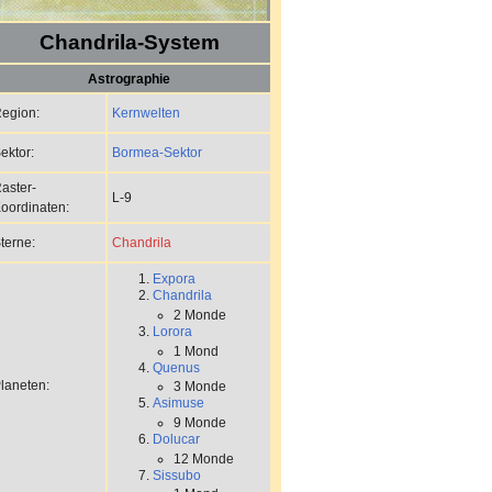
Chandrila-System
Astrographie
Kernwelten
egion:
Bormea-Sektor
ektor:
aster-
L-9
oordinaten:
Chandrila
terne:
Expora
Chandrila
2 Monde
Lorora
1 Mond
Quenus
laneten:
3 Monde
Asimuse
9 Monde
Dolucar
12 Monde
Sissubo