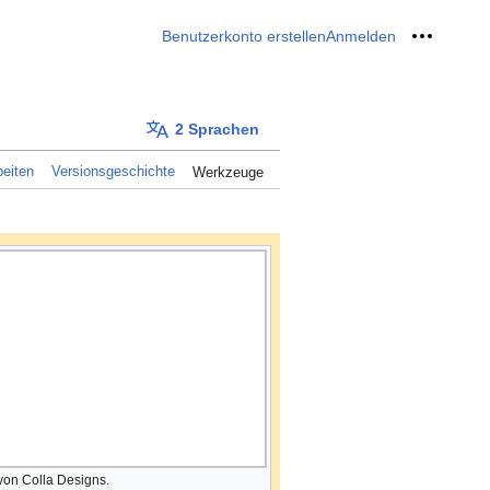
Benutzerkonto erstellen
Anmelden
Meine W
2 Sprachen
eiten
Versionsgeschichte
Werkzeuge
 von Colla Designs.