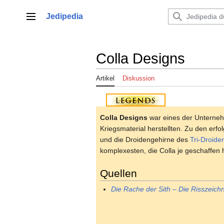
Zum
Inhalt
Jedipedia
Hauptmenü
springen
Colla Designs
Artikel
Diskussion
Colla Designs
war eines der Unterneh
Kriegsmaterial herstellten. Zu den erf
und die Droidengehirne des
Tri-Droide
komplexesten, die Colla je geschaffen 
Quellen
Die Rache der Sith – Die Risszeic