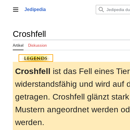
Zum
Inhalt
Jedipedia
Hauptmenü
springen
Croshfell
Artikel
Diskussion
Croshfell
ist das Fell eines Ti
widerstandsfähig und wird auf
getragen. Croshfell glänzt star
Mustern angeordnet werden oder
werden.