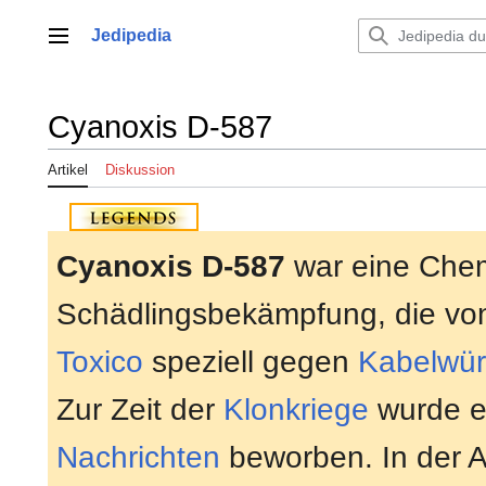
Zum
Inhalt
Jedipedia
Hauptmenü
springen
Cyanoxis D-587
Artikel
Diskussion
Cyanoxis D-587
war eine Chem
Schädlingsbekämpfung, die v
Toxico
speziell gegen
Kabelwü
Zur Zeit der
Klonkriege
wurde e
Nachrichten
beworben. In der 