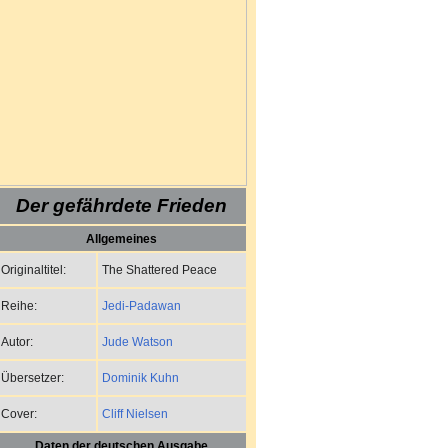
Der gefährdete Frieden
Allgemeines
The Shattered Peace
Originaltitel:
Jedi-Padawan
Reihe:
Jude Watson
Autor:
Dominik Kuhn
Übersetzer:
Cliff Nielsen
Cover:
Daten der deutschen Ausgabe