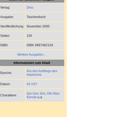
Dino
Verlag:
Taschenbuch
Ausgabe:
November 2000
Veröffentlichung:
155
Seiten:
ISBN 389748210X
ISBN:
Weitere Ausgaben…
Informationen zum Inhalt
Ära des Aufstiegs des
Epoche:
Imperiums
44 VSY
Datum:
Qui-Gon Jinn
,
Obi-Wan
Charaktere:
Kenobi
u.a.