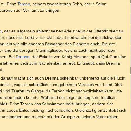
i zu Prinz
Taroon
, seinem zweitältesten Sohn, der in Selani
borenen zur Vernunft zu bringen.
n
, der es allgemein ablehnt seinen Adelstitel in der Öffentlichkeit zu
rn, dass sich Leed versteckt habe. Leed wuchs bei der Schwester
an lebt wie alle anderen Bewohner des Planeten auch. Die drei
 und die dortigen Clanmitglieder, welche auch nicht über den
ssen. Bei
Drenna
, der Enkelin von König Meenon, spürt Qui-Gon eine
erfahrenen Jedi zum Nachdenken anregt. Er glaubt, dass Drenna
t.
 darauf macht sich auch Drenna scheinbar unbemerkt auf die Flucht.
eimlich, was sie schließlich zum geheimen Versteck von Leed führt.
Leed und Taaron im Gange, da Taroon nicht nachvollziehen kann, wie
efallen finden konnte. Während der folgende Tag sehr friedlich
rhielt, Prinz Taaron das Schwimmen beizubringen, ändern sich
ann Leeds Entscheidung nachvollziehen. Gleichzeitig entschließt sich
imatplaneten und möchte mit der Gruppe zu seinem Vater reisen.