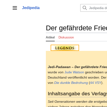
Zum
Inhalt
Jedipedia
Hauptmenü
springen
Der gefährdete Fri
Artikel
Diskussion
Jedi-Padawan – Der gefährdete Frie
wurde von
Jude Watson
geschrieben u
Deutschland veröffentlicht worden. De
von
Die dunkle Bedrohung
(
44 VSY
).
Inhaltsangabe des Verlag
Seit Generationen werden die erstgeb
sieben Jahren zwischen den Herrscherh