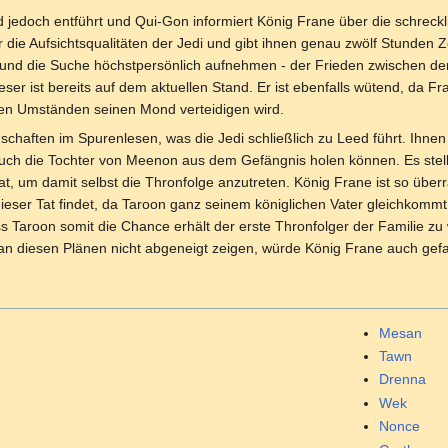
 jedoch entführt und Qui-Gon informiert König Frane über die schreck
r die Aufsichtsqualitäten der Jedi und gibt ihnen genau zwölf Stunden 
und die Suche höchstpersönlich aufnehmen - der Frieden zwischen de
ser ist bereits auf dem aktuellen Stand. Er ist ebenfalls wütend, da F
llen Umständen seinen Mond verteidigen wird.
haften im Spurenlesen, was die Jedi schließlich zu Leed führt. Ihnen 
auch die Tochter von Meenon aus dem Gefängnis holen können. Es stell
t, um damit selbst die Thronfolge anzutreten. König Frane ist so überr
eser Tat findet, da Taroon ganz seinem königlichen Vater gleichkommt.
s Taroon somit die Chance erhält der erste Thronfolger der Familie zu
an diesen Plänen nicht abgeneigt zeigen, würde König Frane auch gefa
Mesan
Tawn
Drenna
Wek
Nonce