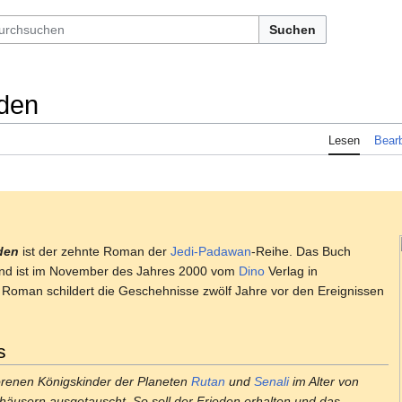
Suchen
eden
Lesen
Bearb
den
ist der zehnte Roman der
Jedi-Padawan
-Reihe. Das Buch
nd ist im November des Jahres 2000 vom
Dino
Verlag in
r Roman schildert die Geschehnisse zwölf Jahre vor den Ereignissen
s
orenen Königskinder der Planeten
Rutan
und
Senali
im Alter von
äusern ausgetauscht. So soll der Frieden erhalten und das