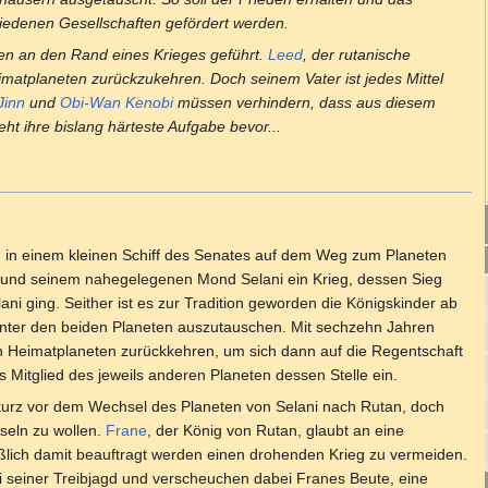
iedenen Gesellschaften gefördert werden.
en an den Rand eines Krieges geführt.
Leed
, der rutanische
imatplaneten zurückzukehren. Doch seinem Vater ist jedes Mittel
Jinn
und
Obi-Wan Kenobi
müssen verhindern, dass aus diesem
teht ihre bislang härteste Aufgabe bevor...
 in einem kleinen Schiff des Senates auf dem Weg zum Planeten
n und seinem nahegelegenen Mond Selani ein Krieg, dessen Sieg
i ging. Seither ist es zur Tradition geworden die Königskinder ab
nter den beiden Planeten auszutauschen. Mit sechzehn Jahren
en Heimatplaneten zurückkehren, um sich dann auf die Regentschaft
s Mitglied des jeweils anderen Planeten dessen Stelle ein.
kurz vor dem Wechsel des Planeten von Selani nach Rutan, doch
hseln zu wollen.
Frane
, der König von Rutan, glaubt an eine
ßlich damit beauftragt werden einen drohenden Krieg zu vermeiden.
 seiner Treibjagd und verscheuchen dabei Franes Beute, eine