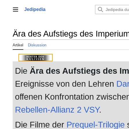
Zum
Inhalt
Jedipedia
Hauptmenü
springen
Ära des Aufstiegs des Imperiu
Artikel
Diskussion
Die
Ära des Aufstiegs des I
Ereignisse von den Lehren
Dar
offenen Konfrontation zwisch
Rebellen-Allianz
2 VSY
.
Die Filme der
Prequel-Trilogie
s