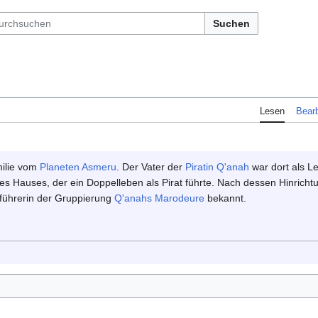
Suchen
Lesen
Bearb
milie vom
Planeten
Asmeru
. Der Vater der
Piratin
Q'anah
war dort als L
 des Hauses, der ein Doppelleben als Pirat führte. Nach dessen Hinrich
nführerin der Gruppierung
Q'anahs Marodeure
bekannt.