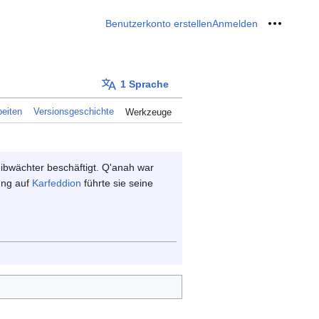
Benutzerkonto erstellen
Anmelden
Meine W
1 Sprache
eiten
Versionsgeschichte
Werkzeuge
eibwächter beschäftigt. Q'anah war
tung auf
Karfeddion
führte sie seine