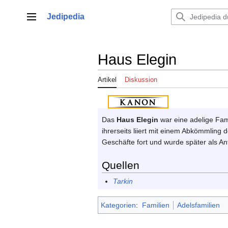
Zum
Inhalt
Jedipedia
Hauptmenü
springen
Haus Elegin
Artikel
Diskussion
Das
Haus Elegin
war eine adelige Fa
ihrerseits liiert mit einem Abkömmling
Geschäfte fort und wurde später als A
Quellen
Tarkin
Kategorien
:
Familien
Adelsfamilien