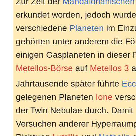
Zur Zeit der
Mandalorianischen
erkundet worden, jedoch wurden
verschiedene
Planeten
im Einz
gehörten unter anderem die Fö
einigen Gasplaneten in dieser 
Metellos-Börse
auf
Metellos 3
a
Jahrtausende später führte
Ecc
gelegenen Planeten
Ione
versc
der Twin Nebulae durch. Damit
Versuchen anderer Hyperraumpi