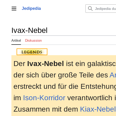
Zum
Inhalt
Jedipedia
Hauptmenü
springen
Ivax-Nebel
Artikel
Diskussion
Der
Ivax-Nebel
ist ein galaktis
der sich über große Teile des
A
erstreckt und für die Entstehun
im
Ison-Korridor
verantwortlich i
Zusammen mit dem
Kiax-Nebel