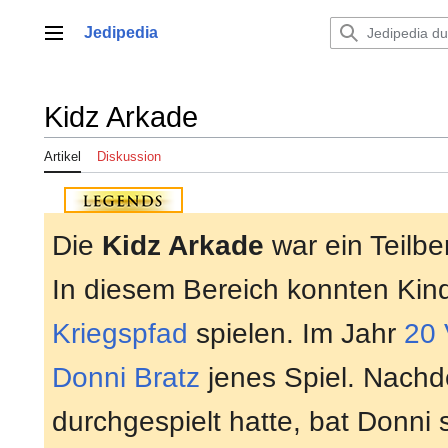
Zum
Inhalt
Jedipedia
Hauptmenü
springen
Kidz Arkade
Artikel
Diskussion
Die
Kidz Arkade
war ein Teilbe
In diesem Bereich konnten Kin
Kriegspfad
spielen. Im Jahr
20
Donni Bratz
jenes Spiel. Nachd
durchgespielt hatte, bat Donni