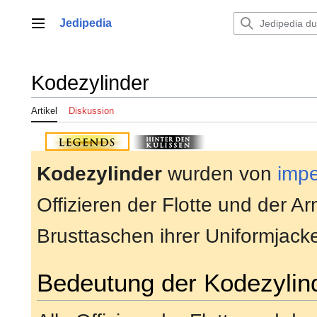
Zum
Inhalt
Jedipedia
Hauptmenü
springen
Kodezylinder
Artikel
Diskussion
Kodezylinder
wurden von
impe
Offizieren der Flotte und der 
Brusttaschen ihrer Uniformjack
Bedeutung der Kodezylin