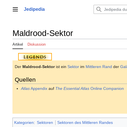
Zum
Inhalt
Jedipedia
Hauptmenü
springen
Maldrood-Sektor
Artikel
Diskussion
Der
Maldrood-Sektor
ist ein
Sektor
im
Mittleren Rand
der
Gal
Quellen
Atlas
Appendix
auf
The Essential Atlas
Online Companion
Kategorien
:
Sektoren
Sektoren des Mittleren Randes