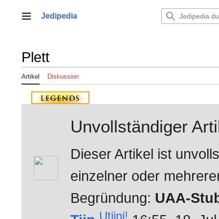
Zum
Inhalt
Jedipedia
Hauptmenü
springen
Plett
Artikel
Diskussion
Unvollständiger Arti
Dieser Artikel ist unvo
einzelner oder mehrerer 
Begründung:
UAA-Stub
Utiini!