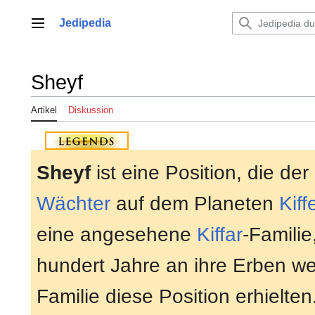
Zum
Inhalt
Jedipedia
Hauptmenü
springen
Sheyf
Artikel
Diskussion
Sheyf
ist eine Position, die d
Wächter
auf dem Planeten
Kiff
eine angesehene
Kiffar
-Familie
hundert Jahre an ihre Erben wei
Familie diese Position erhielten