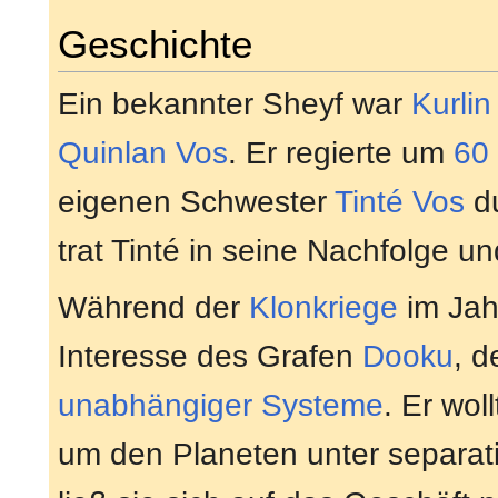
Geschichte
Ein bekannter Sheyf war
Kurlin
Quinlan Vos
. Er regierte um
60
eigenen Schwester
Tinté Vos
du
trat Tinté in seine Nachfolge u
Während der
Klonkriege
im Ja
Interesse des Grafen
Dooku
, 
unabhängiger Systeme
. Er wol
um den Planeten unter separatis