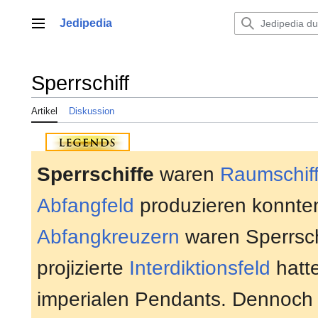
Zum
Inhalt
Jedipedia
Hauptmenü
springen
Sperrschiff
Artikel
Diskussion
Sperrschiffe
waren
Raumschif
Abfangfeld
produzieren konnten
Abfangkreuzern
waren Sperrschi
projizierte
Interdiktionsfeld
hatte
imperialen Pendants. Dennoch 