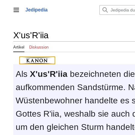
Zum
Inhalt
Jedipedia
Hauptmenü
springen
X'us'R'iia
Artikel
Diskussion
Als
X'us'R'iia
bezeichneten die
aufkommenden Sandstürme. Na
Wüstenbewohner handelte es s
Gottes R'iia, weshalb sie auch
um den gleichen Sturm handelt