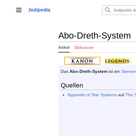
Zum
Inhalt
Jedipedia
Hauptmenü
springen
Abo-Dreth-System
Artikel
Diskussion
Das
Abo-Dreth-System
ist ein
Sterne
Quellen
Appendix of Star Systems
auf
The 