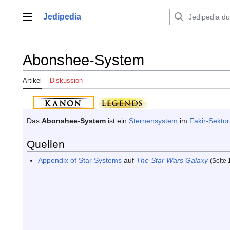
Zum
Inhalt
Jedipedia
Hauptmenü
springen
Abonshee-System
Artikel
Diskussion
Das
Abonshee-System
ist ein
Sternensystem
im
Fakir-Sektor
Quellen
Appendix of Star Systems
auf
The Star Wars Galaxy
(Seite 