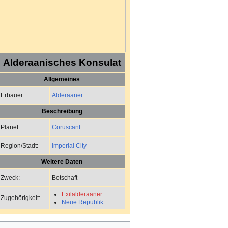
Alderaanisches Konsulat
Allgemeines
Alderaaner
Erbauer:
Beschreibung
Coruscant
Planet:
Imperial City
Region/Stadt:
Weitere Daten
Botschaft
Zweck:
Exilalderaaner
Zugehörigkeit:
Neue Republik