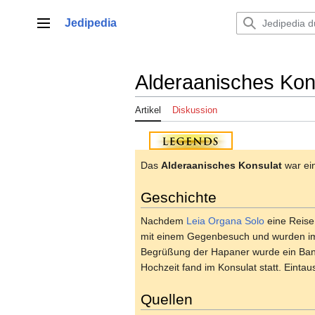
Zum
Inhalt
Jedipedia
Hauptmenü
springen
Alderaanisches Kon
Artikel
Diskussion
Das
Alderaanisches Konsulat
war ei
Geschichte
Nachdem
Leia Organa Solo
eine Reise
mit einem Gegenbesuch und wurden im 
Begrüßung der Hapaner wurde ein Bank
Hochzeit fand im Konsulat statt. Ein
Quellen