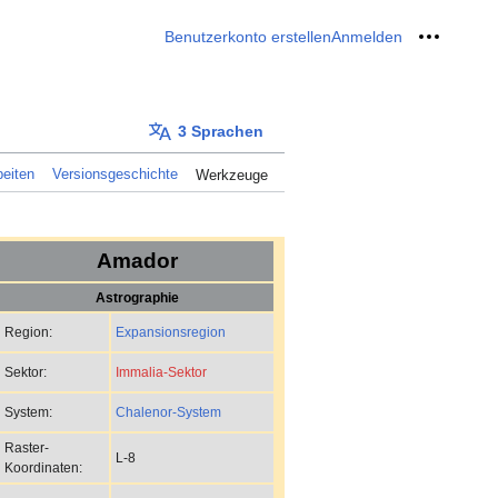
Benutzerkonto erstellen
Anmelden
Meine W
3 Sprachen
eiten
Versionsgeschichte
Werkzeuge
Amador
Astrographie
Expansionsregion
Region:
Immalia-Sektor
Sektor:
Chalenor-System
System:
Raster-
L-8
Koordinaten: