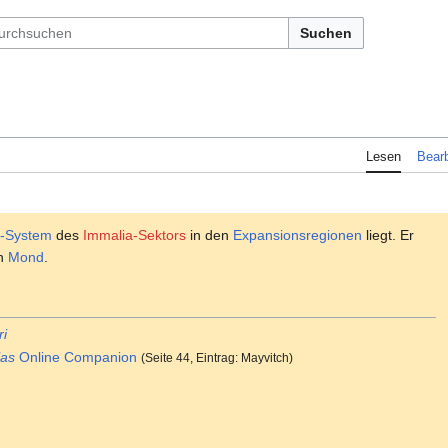
Suchen
Lesen
Bearb
r-System
des
Immalia-Sektors
in den
Expansionsregionen
liegt. Er
en
Mond
.
ri
las
Online Companion
(Seite 44, Eintrag: Mayvitch)