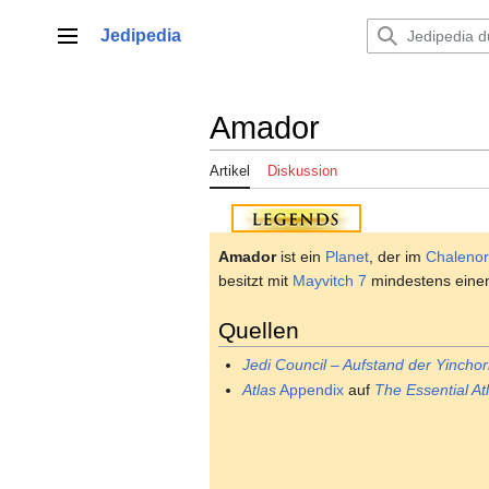
Zum
Inhalt
Jedipedia
Hauptmenü
springen
Amador
Artikel
Diskussion
Amador
ist ein
Planet
, der im
Chaleno
besitzt mit
Mayvitch 7
mindestens ein
Quellen
Jedi Council – Aufstand der Yinchor
Atlas
Appendix
auf
The Essential At