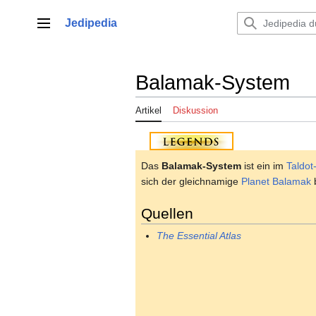
Zum
Inhalt
Jedipedia
Hauptmenü
springen
Balamak-System
Artikel
Diskussion
Das
Balamak-System
ist ein im
Taldot
sich der gleichnamige
Planet
Balamak
b
Quellen
The Essential Atlas