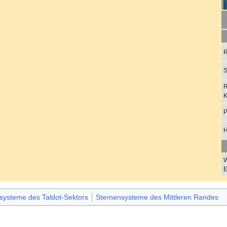
R
S
R
K
P
H
W
E
systeme des Taldot-Sektors
Sternensysteme des Mittleren Randes