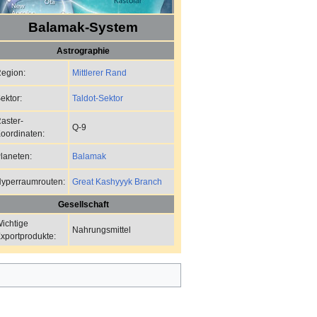
Balamak-System
Astrographie
Mittlerer Rand
egion:
Taldot-Sektor
ektor:
aster-
Q-9
oordinaten:
Balamak
laneten:
Great Kashyyyk Branch
yperraumrouten:
Gesellschaft
ichtige
Nahrungsmittel
xportprodukte: