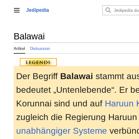
Zum
Inhalt
Jedipedia
Hauptmenü
springen
Balawai
Artikel
Diskussion
Der Begriff
Balawai
stammt aus
bedeutet „Untenlebende“. Er bez
Korunnai sind und auf
Haruun 
zugleich die Regierung Haruun 
unabhängiger Systeme
verbünd