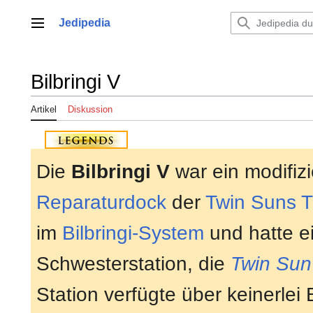
Zum
Inhalt
Jedipedia
Hauptmenü
springen
Bilbringi V
Artikel
Diskussion
Die
Bilbringi V
war ein modifiz
Reparaturdock
der
Twin Suns T
im
Bilbringi-System
und hatte e
Schwesterstation, die
Twin Sun
Station verfügte über keinerle