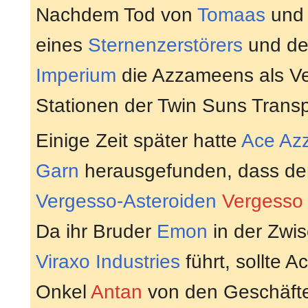
Nachdem Tod von
Tomaas
un
eines
Sternenzerstörers
und de
Imperium
die Azzameens als Ve
Stationen der Twin Suns Transp
Einige Zeit später hatte
Ace Az
Garn
herausgefunden, dass der
Vergesso-Asteroiden
Vergesso
Da ihr Bruder
Emon
in der Zwis
Viraxo Industries
führt, sollte A
Onkel
Antan
von den Geschäfte