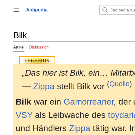
Zum
Inhalt
Jedipedia
Hauptmenü
springen
Bilk
Artikel
Diskussion
„Das hier ist Bilk, ein… Mitarbe
(
Quelle
)
—
Zippa
stellt Bilk vor
Bilk
war ein
Gamorreaner
, der
VSY
als Leibwache des
toydar
und Händlers
Zippa
tätig war. 