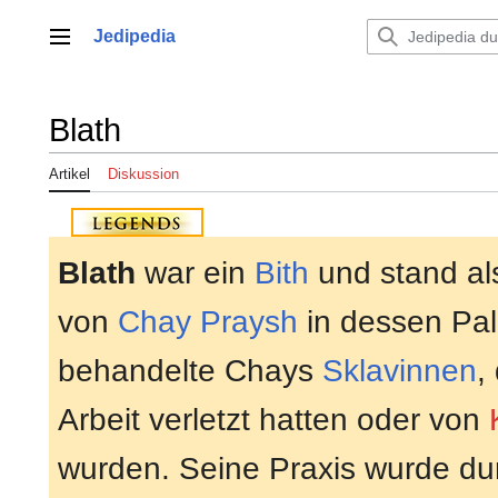
Zum
Inhalt
Jedipedia
Hauptmenü
springen
Blath
Artikel
Diskussion
Blath
war ein
Bith
und stand als
von
Chay Praysh
in dessen Pal
behandelte Chays
Sklavinnen
,
Arbeit verletzt hatten oder von
wurden. Seine Praxis wurde d