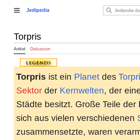
Zum
Inhalt
Jedipedia
Hauptmenü
springen
Torpris
Artikel
Diskussion
Torpris
ist ein
Planet
des
Torpr
Sektor
der
Kernwelten
, der ein
Städte besitzt. Große Teile der
sich aus vielen verschiedenen
zusammensetzte, waren verarmt