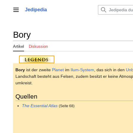
Zum
Inhalt
Jedipedia
Hauptmenü
springen
Bory
Artikel
Diskussion
Bory
ist der zweite
Planet
im
Ilum-System
, das sich in den
Unb
Landschaft besteht aus Felsen, zudem besitzt er keine Atmos
umkreist.
Quellen
The Essential Atlas
(Seite 68)