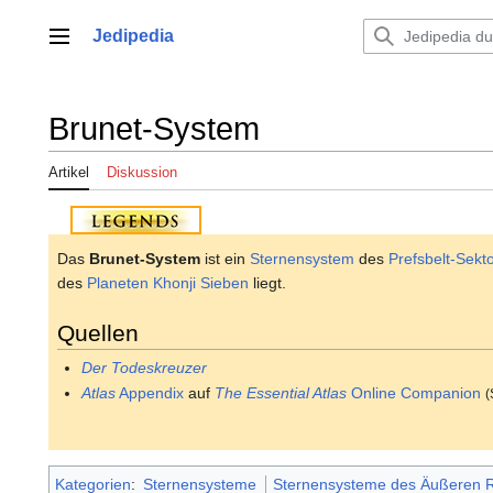
Zum
Inhalt
Jedipedia
Hauptmenü
springen
Brunet-System
Artikel
Diskussion
Das
Brunet-System
ist ein
Sternensystem
des
Prefsbelt-Sekt
des
Planeten
Khonji Sieben
liegt.
Quellen
Der Todeskreuzer
Atlas
Appendix
auf
The Essential Atlas
Online Companion
(
Kategorien
:
Sternensysteme
Sternensysteme des Äußeren 