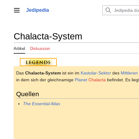
Zum
Inhalt
Jedipedia
Hauptmenü
springen
Chalacta-System
Artikel
Diskussion
Das
Chalacta-System
ist ein im
Kastolar-Sektor
des
Mittlere
in dem sich der gleichnamige
Planet
Chalacta
befindet. Es lie
Quellen
The Essential Atlas