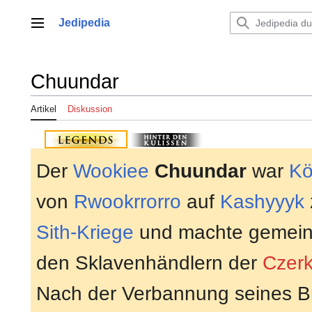
Zum
Inhalt
Jedipedia
Hauptmenü
springen
Chuundar
Artikel
Diskussion
Der
Wookiee
Chuundar
war
Kö
von
Rwookrrorro
auf
Kashyyyk
Sith-Kriege
und machte gemein
den Sklavenhändlern der
Czerk
Nach der Verbannung seines 