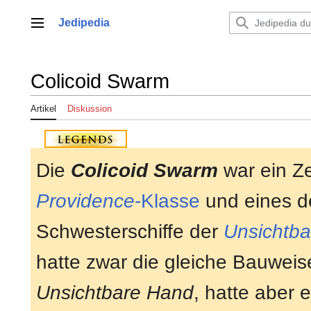
Zum
Inhalt
Jedipedia
Hauptmenü
springen
Colicoid Swarm
Artikel
Diskussion
Die
Colicoid Swarm
war ein Ze
Providence
-Klasse
und eines d
Schwesterschiffe der
Unsichtb
hatte zwar die gleiche Bauweis
Unsichtbare Hand
, hatte aber 