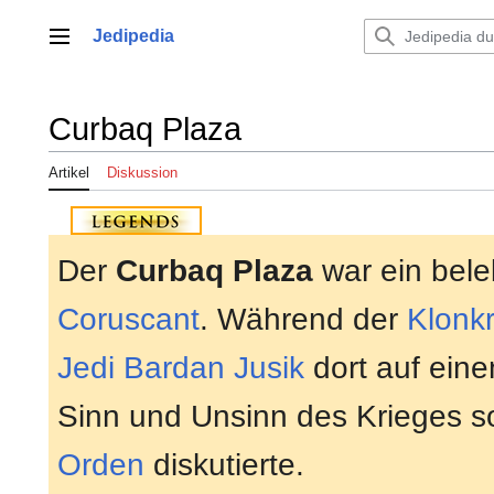
Zum
Inhalt
Jedipedia
Hauptmenü
springen
Curbaq Plaza
Artikel
Diskussion
Der
Curbaq Plaza
war ein bele
Coruscant
. Während der
Klonk
Jedi
Bardan Jusik
dort auf eine
Sinn und Unsinn des Krieges so
Orden
diskutierte.