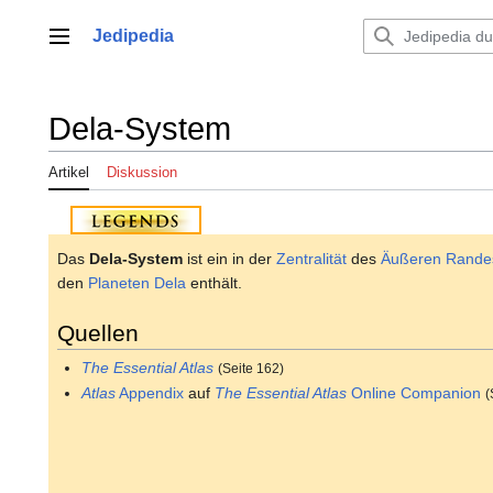
Zum
Inhalt
Jedipedia
Hauptmenü
springen
Dela-System
Artikel
Diskussion
Das
Dela-System
ist ein in der
Zentralität
des
Äußeren Rande
den
Planeten
Dela
enthält.
Quellen
The Essential Atlas
(Seite 162)
Atlas
Appendix
auf
The Essential Atlas
Online Companion
(