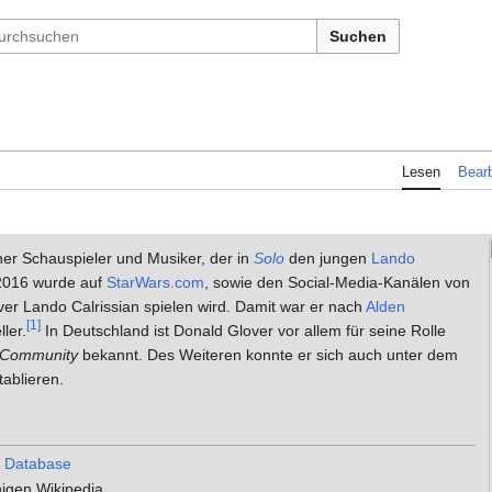
Suchen
Lesen
Bearb
her Schauspieler und Musiker, der in
Solo
den jungen
Lando
 2016 wurde auf
StarWars.com
, sowie den Social-Media-Kanälen von
er Lando Calrissian spielen wird. Damit war er nach
Alden
[1]
ler.
In Deutschland ist Donald Glover vor allem für seine Rolle
Community
bekannt. Des Weiteren konnte er sich auch unter dem
ablieren.
e Database
higen Wikipedia