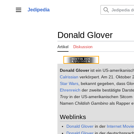
Zum
Inhalt
Jedipedia
Hauptmenü
springen
Donald Glover
Artikel
Diskussion
Donald Glover
ist ein US-amerikanisc
Calrissian
verkörpert. Am 21. Oktober
Star Wars
, bekannt gegeben, dass Glov
Ehrenreich
der zweite bestätigte Darstel
Troy
in der US-amerikanischen Sitcom
Namen
Childish Gambino
als Rapper et
Weblinks
Donald Glover
in der
Internet Movi
Donald Glover
in der deutschsprac