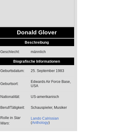
Donald Glover
Beschreibung
männlich
Geschlecht:
Biografische Informationen
25. September 1983
Geburtsdatum:
Edwards Air Force Base,
Geburtsort:
USA
US-amerikanisch
Nationalität:
Schauspieler, Musiker
Beruf/Tätigkeit:
Rolle in
Star
Lando Calrissian
(
Anthology
)
Wars
: