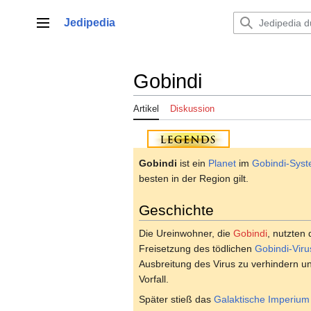
Zum
Inhalt
Jedipedia
Hauptmenü
springen
Gobindi
Artikel
Diskussion
Gobindi
ist ein
Planet
im
Gobindi-Sys
besten in der Region gilt.
Geschichte
Die Ureinwohner, die
Gobindi
, nutzten
Freisetzung des tödlichen
Gobindi-Viru
Ausbreitung des Virus zu verhindern un
Vorfall.
Später stieß das
Galaktische Imperium