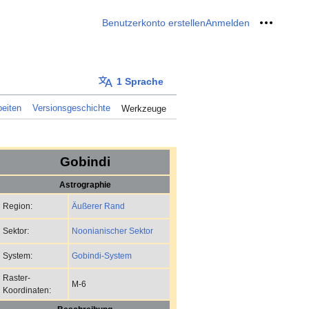
Benutzerkonto erstellen
Anmelden
Meine W
1 Sprache
eiten
Versionsgeschichte
Werkzeuge
Gobindi
Astrographie
Äußerer Rand
Region:
Noonianischer Sektor
Sektor:
Gobindi-System
System:
Raster-
M-6
Koordinaten: