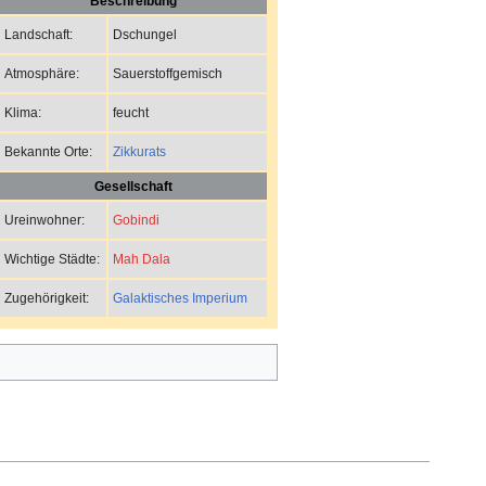
Beschreibung
Dschungel
Landschaft:
Sauerstoffgemisch
Atmosphäre:
feucht
Klima:
Zikkurats
Bekannte Orte:
Gesellschaft
Gobindi
Ureinwohner:
Mah Dala
Wichtige Städte:
Galaktisches Imperium
Zugehörigkeit: