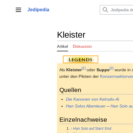
Zum
Inhalt
Jedipedia
Hauptmenü
springen
Kleister
Artikel
Diskussion
[1]
[2]
Als
Kleister
oder
Suppe
wurde in 
unter den Piloten der
Konzernsektorve
Quellen
Die Kanonen von Kelrodo-Ai
Han Solos Abenteuer
–
Han Solo au
Einzelnachweise
↑
Han Solo auf Stars' End