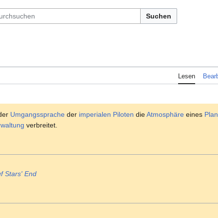
Suchen
Lesen
Bearb
der
Umgangssprache
der
imperialen
Piloten
die
Atmosphäre
eines
Plan
rwaltung
verbreitet.
f Stars' End