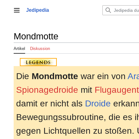
Zum
Inhalt
Jedipedia
Hauptmenü
springen
Mondmotte
Artikel
Diskussion
Die
Mondmotte
war ein von
Ar
Spionagedroide
mit
Flugaugent
damit er nicht als
Droide
erkann
Bewegungssubroutine, die es i
gegen Lichtquellen zu stoßen. 