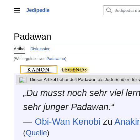
Zum
Inhalt
Jedipedia
Hauptmenü
springen
Padawan
Artikel
Diskussion
(Weitergeleitet von
Padawane
)
Dieser Artikel behandelt Padawan als Jedi-Schüler; fü
„Du musst noch sehr viel ler
sehr junger Padawan.“
—
Obi-Wan Kenobi
zu
Anaki
(
Quelle
)