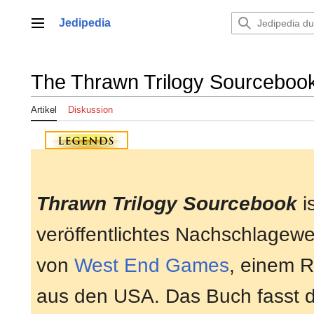
Zum
Inhalt
Jedipedia
Hauptmenü
springen
The Thrawn Trilogy Sourceboo
Artikel
Diskussion
Thrawn Trilogy Sourcebook
i
veröffentlichtes Nachschlagew
von
West End Games
, einem R
aus den USA. Das Buch fasst di