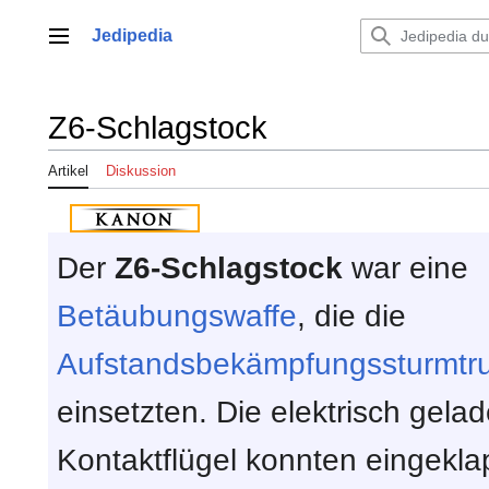
Zum
Inhalt
Jedipedia
Hauptmenü
springen
Z6-Schlagstock
Artikel
Diskussion
Der
Z6-Schlagstock
war eine
Betäubungswaffe
, die die
Aufstandsbekämpfungssturmtr
einsetzten. Die elektrisch gela
Kontaktflügel konnten eingekl