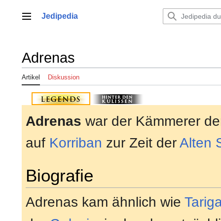
Zum
Inhalt
Jedipedia
Hauptmenü
springen
Adrenas
Artikel
Diskussion
Adrenas
war der Kämmerer d
auf
Korriban
zur Zeit der
Alten 
Biografie
Adrenas kam ähnlich wie
Tarig