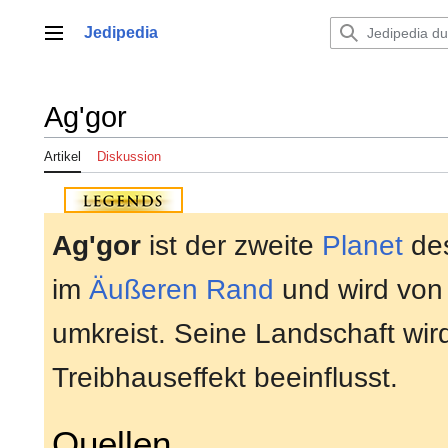
Zum
Inhalt
Jedipedia
Hauptmenü
springen
Ag'gor
Artikel
Diskussion
Ag'gor
ist der zweite
Planet
de
im
Äußeren Rand
und wird vo
umkreist. Seine Landschaft wir
Treibhauseffekt beeinflusst.
Quellen