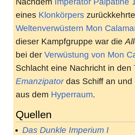
Nachdem
Imperator
Palpatine
eines
Klonkörpers
zurückkehrte,
Weltenverwüstern
Mon Calamar
dieser Kampfgruppe war die
Al
bei der
Verwüstung von Mon Ca
Schlacht eine Nachricht in den
Emanzipator
das Schiff an und 
aus dem
Hyperraum
.
Quellen
Das Dunkle Imperium I