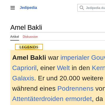
Zum
Inhalt
Jedipedia
Hauptmenü
springen
Amel Bakli
Artikel
Diskussion
Amel Bakli
war
imperialer
Gou
Caprioril
, einer
Welt
in den
Ker
Galaxis
. Er und 20.000 weiter
während eines
Podrennens
von
Attentäterdroiden
ermordet
, da