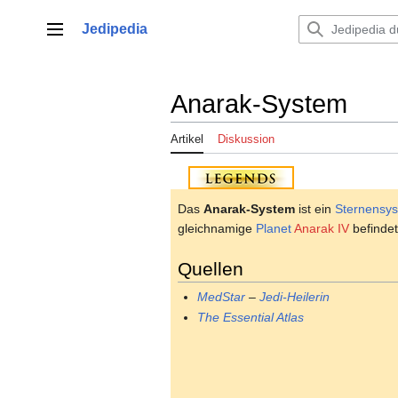
Zum
Inhalt
Jedipedia
Hauptmenü
springen
Anarak-System
Artikel
Diskussion
Das
Anarak-System
ist ein
Sternensy
gleichnamige
Planet
Anarak IV
befindet
Quellen
MedStar
–
Jedi-Heilerin
The Essential Atlas