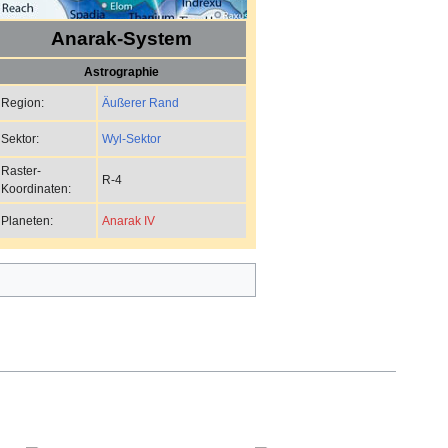
Anarak-System
Astrographie
Äußerer Rand
Region:
Wyl-Sektor
Sektor:
Raster-
R-4
Koordinaten:
Anarak IV
Planeten: