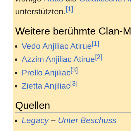
[1]
unterstützten.
Weitere berühmte Clan-Mi
[1]
Vedo Anjiliac Atirue
[2]
Azzim Anjiliac Atirue
[3]
Prello Anjiliac
[3]
Zietta Anjiliac
Quellen
Legacy
–
Unter Beschuss