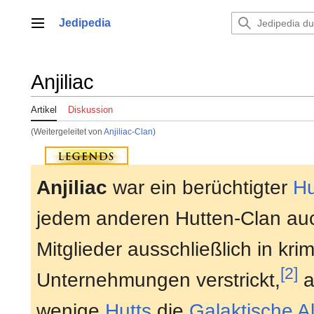
Zum
Inhalt
Jedipedia
Hauptmenü
springen
Anjiliac
Artikel
Diskussion
(Weitergeleitet von
Anjiliac-Clan
)
Anjiliac
war ein berüchtigter
Hu
jedem anderen Hutten-Clan auch
Mitglieder ausschließlich in krim
[2]
Unternehmungen verstrickt,
a
wenige
Hutts
die
Galaktische Al