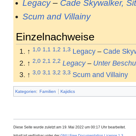
Legacy
–
Cade Skywalker, Si
Scum and Villainy
Einzelnachweise
1,0
1,1
1,2
1,3
↑
Legacy
–
Cade Skyw
2,0
2,1
2,2
↑
Legacy
–
Unter Besch
3,0
3,1
3,2
3,3
↑
Scum and Villainy
Kategorien
:
Familien
Kajidics
Diese Seite wurde zuletzt am 19. Mai 2022 um 00:17 Uhr bearbeitet.
Inhalt ist verfügbar unter der
GNU Free Documentation License 1.3
.