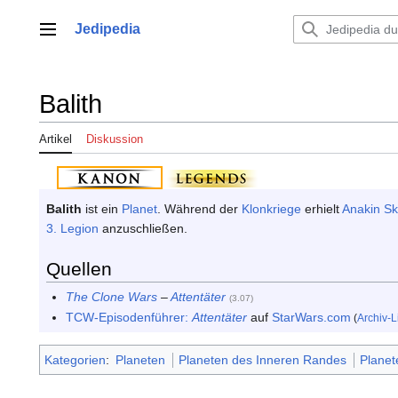
Zum
Inhalt
Jedipedia
Hauptmenü
springen
Balith
Artikel
Diskussion
Balith
ist ein
Planet
. Während der
Klonkriege
erhielt
Anakin Sk
3. Legion
anzuschließen.
Quellen
The Clone Wars
–
Attentäter
(
3.07
)
TCW-Episodenführer:
Attentäter
auf
StarWars.com
(
Archiv-L
Kategorien
:
Planeten
Planeten des Inneren Randes
Planet