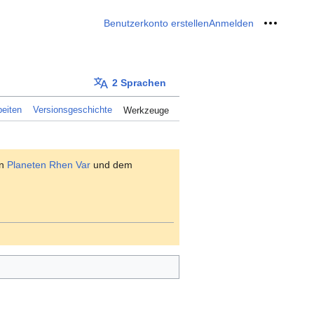
Benutzerkonto erstellen
Anmelden
Meine W
2 Sprachen
eiten
Versionsgeschichte
Werkzeuge
en
Planeten
Rhen Var
und dem